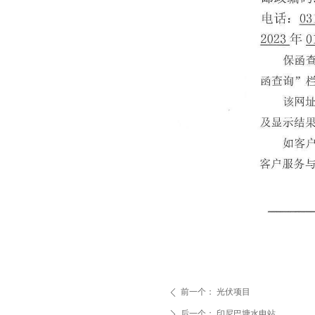
前一个：
光伏项目
ꄴ
后一个：
印尼巴塘水电站
ꄲ