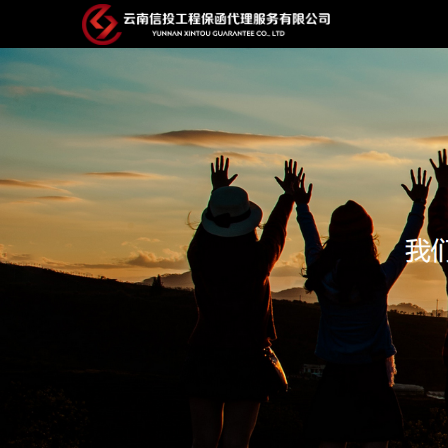
控件[tem_25_34]渲染出错,Source:未将对象引用设置到对象的实例。
控件[tem_25_34]渲染出错,Source:未将对象引用设置到对象的实例。