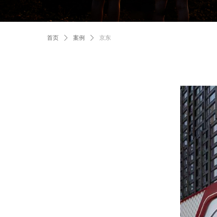
首页
ꄲ
案例
ꄲ
京东